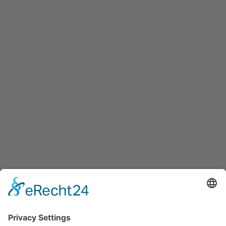
für Sanierungs- und
Modernisierungsprojekte.

Navigation
Startseite
Projekte
Über uns
Kontakt
Unterseiten
Impressum
Datenschutz
404